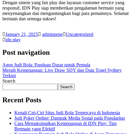
Dengan sistem yang fair play dan layanan customer service yang
responsif, IDN Play siap memberikan pengalaman bermain yang
menyenangkan dan menguntungkan bagi para pemainnya. Selamat
bermain dan semoga sukses!
January 21, 2025
adminpepe
Uncategorized
idn play
Post navigation
Agen Judi Bola: Panduan Dasar untuk Pemula
Meraih Kemenangan: Live Draw SDY dan Data Togel Sydney
Terkini
Search
Search
Recent Posts
Kenali Ciri-Ciri Situs Judi Bola Terpercaya di Indonesia
Judi Poker Online: Dampak Media Sosial pada Popularitas
Cara Memaksimalkan Kemenangan di IDN Play: Tips
Bermain yang Efektif