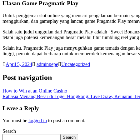
Ulasan Game Pragmatic Play
Untuk penggemar slot online yang mencari pengalaman bermain yang 
menggiurkan, dan gameplay yang lancar, game Pragmatic Play menawa
Salah satu judul unggulan dari Pragmatic Play adalah "Sweet Bonan
tetapi juga potensi kemenangan besar melalui fitur tumbling reel yang 
Selain itu, Pragmatic Play juga menyuguhkan game tematis dengan k
tinggi, pemain dapat berharap untuk memperoleh kemenangan besar se
April 5, 2024
adminpepe
Uncategorized
Post navigation
How to Win at an Online Casino
Rahasia Menang Besar di Togel Hongkong: Live Draw, Keluaran Te
Leave a Reply
You must be
logged in
to post a comment.
Search
Search