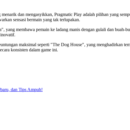
menarik dan mengasyikkan, Pragmatic Play adalah pilihan yang sempu
rkan sensasi bermain yang tak terlupakan.
za", yang membawa pemain ke ladang manis dengan gulali dan buah-bua
inovatif.
euntungan maksimal seperti "The Dog House", yang menghadirkan tema 
cara konsisten dalam game ini.
rbaru, dan Tips Ampuh!