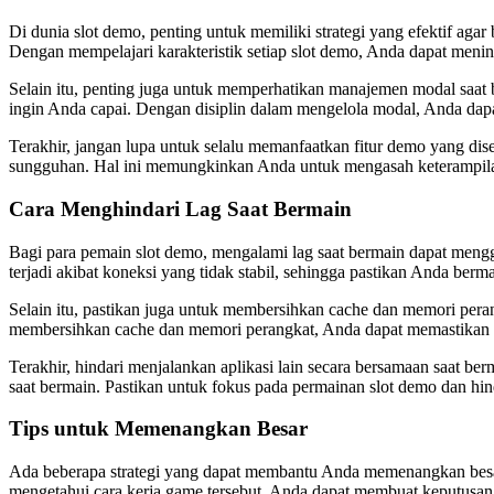
Di dunia slot demo, penting untuk memiliki strategi yang efektif ag
Dengan mempelajari karakteristik setiap slot demo, Anda dapat men
Selain itu, penting juga untuk memperhatikan manajemen modal saat
ingin Anda capai. Dengan disiplin dalam mengelola modal, Anda dap
Terakhir, jangan lupa untuk selalu memanfaatkan fitur demo yang dis
sungguhan. Hal ini memungkinkan Anda untuk mengasah keterampi
Cara Menghindari Lag Saat Bermain
Bagi para pemain slot demo, mengalami lag saat bermain dapat mengg
terjadi akibat koneksi yang tidak stabil, sehingga pastikan Anda berma
Selain itu, pastikan juga untuk membersihkan cache dan memori pera
membersihkan cache dan memori perangkat, Anda dapat memastikan p
Terakhir, hindari menjalankan aplikasi lain secara bersamaan saat be
saat bermain. Pastikan untuk fokus pada permainan slot demo dan hin
Tips untuk Memenangkan Besar
Ada beberapa strategi yang dapat membantu Anda memenangkan besar 
mengetahui cara kerja game tersebut, Anda dapat membuat keputusan y