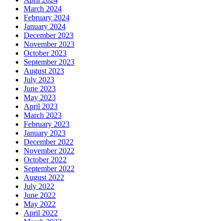
March 2024
February 2024
January 2024
December 2023
November 2023
October 2023
September 2023
August 2023
July 2023
June 2023
May 2023
April 2023
March 2023
February 2023
January 2023
December 2022
November 2022
October 2022
September 2022
August 2022
July 2022
June 2022
May 2022
April 2022