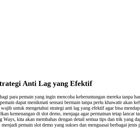
rategi Anti Lag yang Efektif
er bagi para pemain yang ingin mencoba keberuntungan mereka tanpa h
 pemain dapat menikmati sensasi bermain tanpa perlu khawatir akan 
 wajib untuk mengetahui strategi anti lag yang efektif agar bisa mend
alkan kemenangan di slot demo, menjaga agar permainan tetap lancar ta
Ways, kita akan membahas dengan detail semua tips dan trik yang d
 menjadi pemain slot demo yang sukses dan menguasai berbagai jenis 