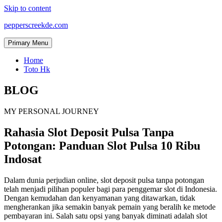
Skip to content
pepperscreekde.com
Primary Menu
Home
Toto Hk
BLOG
MY PERSONAL JOURNEY
Rahasia Slot Deposit Pulsa Tanpa
Potongan: Panduan Slot Pulsa 10 Ribu
Indosat
Dalam dunia perjudian online, slot deposit pulsa tanpa potongan
telah menjadi pilihan populer bagi para penggemar slot di Indonesia.
Dengan kemudahan dan kenyamanan yang ditawarkan, tidak
mengherankan jika semakin banyak pemain yang beralih ke metode
pembayaran ini. Salah satu opsi yang banyak diminati adalah slot