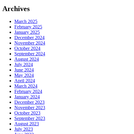
Archives
March 2025
February 2025
January 2025
December 2024
November 2024
October 2024
September 2024
August 2024
July 2024
June 2024
May 2024
April 2024
March 2024
February 2024
January 2024
December 2023
November 2023
October 2023
September 2023
August 2023
July 2023