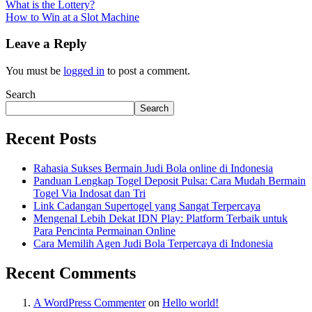
What is the Lottery?
How to Win at a Slot Machine
Leave a Reply
You must be
logged in
to post a comment.
Search
Search
Recent Posts
Rahasia Sukses Bermain Judi Bola online di Indonesia
Panduan Lengkap Togel Deposit Pulsa: Cara Mudah Bermain
Togel Via Indosat dan Tri
Link Cadangan Supertogel yang Sangat Terpercaya
Mengenal Lebih Dekat IDN Play: Platform Terbaik untuk
Para Pencinta Permainan Online
Cara Memilih Agen Judi Bola Terpercaya di Indonesia
Recent Comments
A WordPress Commenter
on
Hello world!